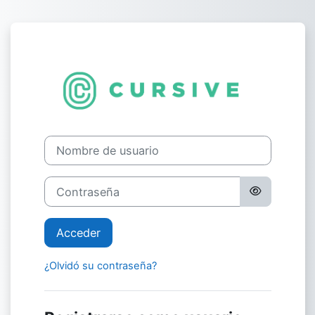
Salta al contenido principal
Entrar a Cursiv
Nombre de usuario
Contraseña
Acceder
¿Olvidó su contraseña?